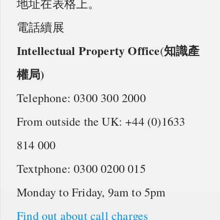
地址在表格上。
電話續展
Intellectual Property Office
知識產
(
權局)
Telephone: 0300 300 2000
From outside the UK: +44 (0)1633
814 000
Textphone: 0300 0200 015
Monday to Friday, 9am to 5pm
Find out about call charges