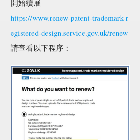
開始續展
https://www.renew-patent-trademark-r
egistered-design.service.gov.uk/renew
請查看以下程序：